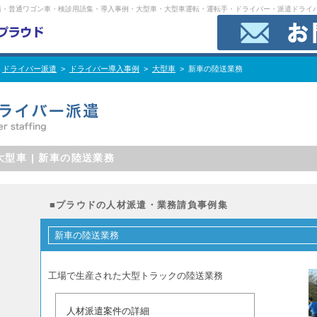
務・普通ワゴン車・検診用語集・導入事例・大型車・大型車運転・運転手・ドライバー・派遣ドライ
>
ドライバー派遣
>
ドライバー導入事例
>
大型車
> 新車の陸送業務
大型車 | 新車の陸送業務
■プラウドの人材派遣・業務請負事例集
新車の陸送業務
工場で生産された大型トラックの陸送業務
人材派遣案件の詳細