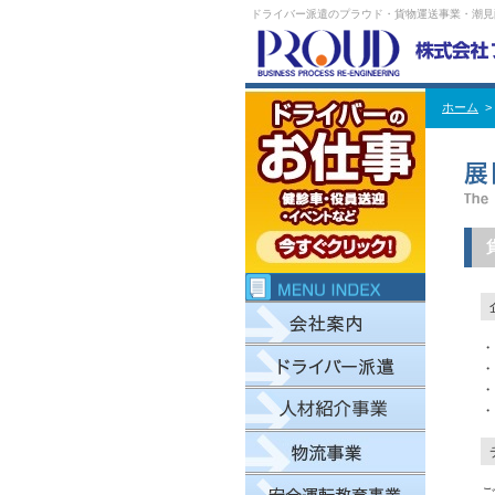
ドライバー派遣のプラウド・貨物運送事業・潮見
ホーム
・
・
・
・
ご