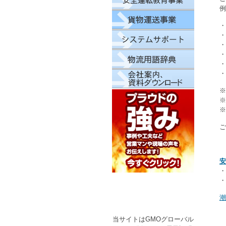
例
・
・
・
・
・
・
※
※
※
ご
安
・
・
潮
当サイトはGMOグローバル