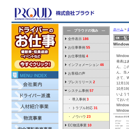
ホーム
>
― プラウドの強み ―
全件表示
186
Wind
お仕事事例
55
Wind
お仕事情報
4
発表はあ
インフォメーション
46
ん、この
ん、当
お客様の声
さて、W
プレスリリース
2
12月
10月
システム事例
57
いよう
・
導入事例
3
ておい
Wind
・
トラブル対応
31
Wind
・
ノウハウ
23
EC物流事業
10