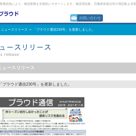
業務請負により、物流業務を全面的にサポートします。物流用語集、労働者派遣法等の用語集も充
 ニュースリリース > 「プラウド通信230号」を更新しました。
ニュースリリース
「プラウド通信230号」を更新しました。