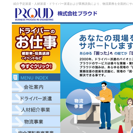
紹介予定派遣・人材派遣・ドライバー派遣および業務請負により、物流業務を全面的にサ