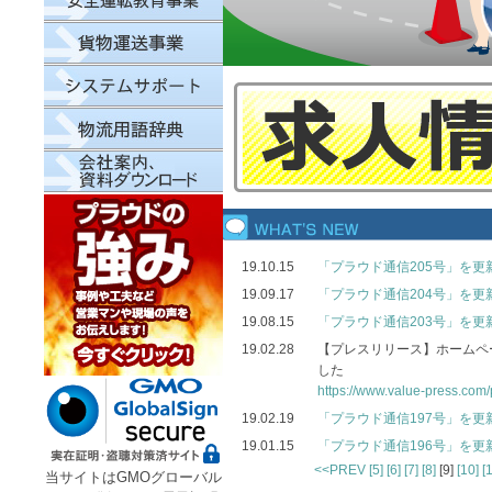
19.10.15
「プラウド通信205号」を更
19.09.17
「プラウド通信204号」を更
19.08.15
「プラウド通信203号」を更
19.02.28
【プレスリリース】ホームペ
した
https://www.value-press.com
19.02.19
「プラウド通信197号」を更
19.01.15
「プラウド通信196号」を更
<<PREV
[5]
[6]
[7]
[8]
[9]
[10]
[
当サイトはGMOグローバル