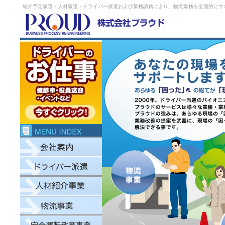
紹介予定派遣・人材派遣・ドライバー派遣および業務請負により、物流業務を全面的にサ