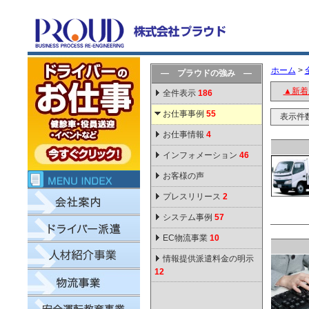
ホーム
>
― プラウドの強み ―
▲新着
全件表示
186
お仕事事例
55
表示件
お仕事情報
4
インフォメーション
46
お客様の声
プレスリリース
2
システム事例
57
EC物流事業
10
情報提供派遣料金の明示
12